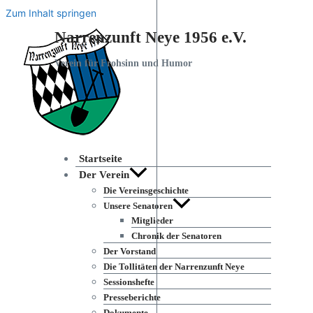
Zum Inhalt springen
Narrenzunft Neye 1956 e.V.
Verein für Frohsinn und Humor
Startseite
Der Verein
Die Vereinsgeschichte
Unsere Senatoren
Mitglieder
Chronik der Senatoren
Der Vorstand
Die Tollitäten der Narrenzunft Neye
Sessionshefte
Presseberichte
Dokumente