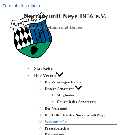
Zum Inhalt springen
Narrenzunft Neye 1956 e.V.
Verein für Frohsinn und Humor
Startseite
Der Verein
Die Vereinsgeschichte
Unsere Senatoren
Mitglieder
Chronik der Senatoren
Der Vorstand
Die Tollitäten der Narrenzunft Neye
Sessionshefte
Presseberichte
Dokumente