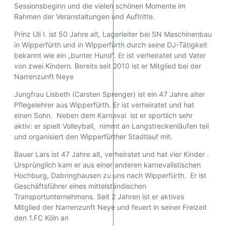
Sessionsbeginn und die vielen schönen Momente im
Rahmen der Veranstaltungen und Auftritte.
Prinz Uli I. ist 50 Jahre alt, Lagerleiter bei SN Maschinenbau
in Wipperfürth und in Wipperfürth durch seine DJ-Tätigkeit
bekannt wie ein „bunter Hund“. Er ist verheiratet und Vater
von zwei Kindern. Bereits seit 2010 ist er Mitglied bei der
Narrenzunft Neye
Jungfrau Lisbeth (Carsten Sprenger) ist ein 47 Jahre alter
Pflegelehrer aus Wipperfürth. Er ist verheiratet und hat
einen Sohn. Neben dem Karneval ist er sportlich sehr
aktiv: er spielt Volleyball, nimmt an Langstreckenläufen teil
und organisiert den Wipperfürther Stadtlauf mit.
Bauer Lars ist 47 Jahre alt, verheiratet und hat vier Kinder .
Ursprünglich kam er aus einer anderen karnevalistischen
Hochburg, Dabringhausen zu uns nach Wipperfürth. Er ist
Geschäftsführer eines mittelständischen
Transportunternehmens. Seit 2 Jahren ist er aktives
Mitglied der Narrenzunft Neye und feuert in seiner Freizeit
den 1.FC Köln an