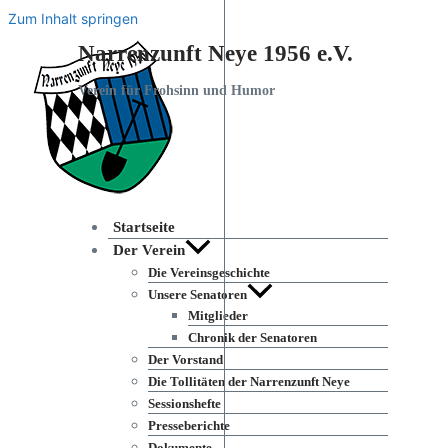
Zum Inhalt springen
Narrenzunft Neye 1956 e.V.
Verein für Frohsinn und Humor
Startseite
Der Verein
Die Vereinsgeschichte
Unsere Senatoren
Mitglieder
Chronik der Senatoren
Der Vorstand
Die Tollitäten der Narrenzunft Neye
Sessionshefte
Presseberichte
Dokumente